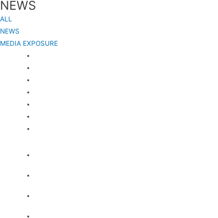
NEWS
ALL
NEWS
MEDIA EXPOSURE
ABOUT
MENU
TEAM
NEWS
RESERVATION
INFORMATION
CONTACT
ABOUT
MENU
TEAM
NEWS