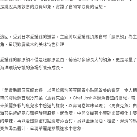
是跳脫高級飲食的浪費印象，實踐了食物零浪費的理想。
這回，受到日本愛媛縣的邀請，主廚將以愛媛縣頂級食材「膠原鯛」為主
角，呈現歡慶歲末的美味特色料理
葡萄籽多酚長大的鯛魚，更是考量了
愛媛縣的膠原鯛不僅是吃膠原蛋白、
海洋環境守護的魚場所養殖成長。
「愛媛縣膠原真鯛套餐」以黑松露泡芙等開胃小點開啟美的饗宴，令人期
待的膠原鯛首現冷前菜〈馬賽克魚〉，Chef Josh將鯛魚養殖的聯想，帶
來美麗多彩的魚兒水中悠遊的樣貌，以壽司卷趣味呈現；〈馬賽克魚〉由
海苔捲起經昆布鹽輕醃膠原鯛、魷魚膘，中間交織著小葉碎米薺轉化山葵
的辛辣，再以愛媛縣蜜柑點綴增添香甜，另以金蓮葉油、橙醋、澄清的馬
賽魚湯為醬汁，呈現華麗尾鰭飄逸水中意象。