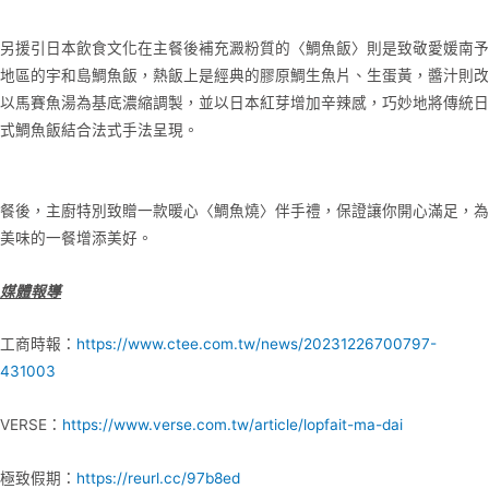
另援引日本飲食文化在主餐後補充澱粉質的〈鯛魚飯〉則是致敬愛媛南予
地區的宇和島鯛魚飯，熱飯上是經典的膠原鯛生魚片、生蛋黃，醬汁則改
以馬賽魚湯為基底濃縮調製，並以日本紅芽增加辛辣感，巧妙地將傳統日
式鯛魚飯結合法式手法呈現。
餐後，主廚特別致贈一款暖心〈鯛魚燒〉伴手禮，保證讓你開心滿足，為
美味的一餐增添美好。
媒體報導
工商時報：
https://www.ctee.com.tw/news/20231226700797-
431003
VERSE：
https://www.verse.com.tw/article/lopfait-ma-dai
極致假期：
https://reurl.cc/97b8ed