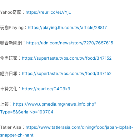
Yahoo奇摩：
https://reurl.cc/eLVYjL
玩咖Playing：
https://playing.ltn.com.tw/article/28817
聯合新聞網：
https://udn.com/news/story/7270/7657615
食尚玩家：
https://supertaste.tvbs.com.tw/food/347152
經濟日報：
https://supertaste.tvbs.com.tw/food/347152
車勢文化：
https://reurl.cc/G4G3k3
上報：
https://www.upmedia.mg/news_info.php?
Type=5&SerialNo=190704
Tatler Aisa：
https://www.tatlerasia.com/dining/food/japan-lopfait-
snapper-zh-hant