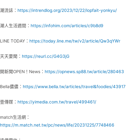
潮流誌：
https://intrendlog.org/2023/12/22/lopfait-yonkyu/
潮人生活週間：
https://infohim.com/articles/c9b8d9
LINE TODAY：
https://today.line.me/tw/v2/article/Qw3qYWr
天天要聞：
https://reurl.cc/G4G3jG
開新聞OPEN！News：
https://opnews.sp88.tw/article/280463
Bella儂儂：
https://www.bella.tw/articles/travel&foodies/43917
壹傳媒：
https://yimedia.com.tw/travel/499461/
match生活網：
https://m.match.net.tw/pc/news/life/20231225/7748466