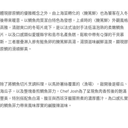
體現膠原鯛的優雅概念之外，由上海菜轉化的〈醃篤鮮〉也為饕客在入冬
後帶來暖意。以鯛魚肉質潔白特色為發想，上桌時的〈醃篤鮮〉外觀風格
高雅，清甜爽口的冬筍片底下，是以法式油封手法低溫泡熟的柔嫩鯛魚
片，以及口感類似愛媛縣宇和島市名產魚糕，鬆軟中帶有Ｑ彈的干貝慕
斯，三者層疊淋入摻有鮭魚卵的醃篤鮮高湯，湯頭滋味鹹鮮溫潤，顯現膠
原鯛的滑順鮮美。
除了將鯛魚切片烹調料理，以馬鈴薯絲覆蓋的〈漁場〉，敲開後是櫛瓜、
海瓜子，以及整塊香煎鯛魚菲力，Chef Josh為了呈現魚肉香煎後的飽滿
豐美，特別搭配魚白湯、酸豆與西班牙臘腸熬煮的濃厚醬汁，為口感扎實
的鯛魚菲力帶來風味厚實的鹹酸辣滋味。