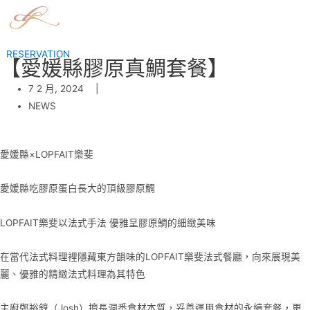
Skip
to
content
RESERVATION
【愛媛縣膠原真鯛套餐】
7 2 月, 2024
NEWS
愛媛縣×LOPFAIT樂斐
愛媛縣吃膠原蛋白長大的頂級膠原鯛
LOPFAIT樂斐以法式手法 優雅呈膠原鯛的細緻美味
在當代法式料理裡隱藏東方韻味的LOPFAIT樂斐法式餐廳，向來展現美
麗、優雅的精緻法式料理為其特色
主廚鄭裕錞（Josh）擅長洞悉食材本質，妥善運用食材的永續套餐，更