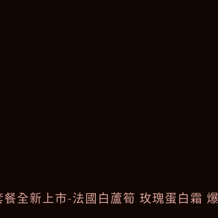
套餐全新上市-法國白蘆筍 玫瑰蛋白霜 爆