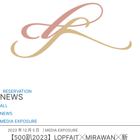
Skip
to
content
RESERVATION
NEWS
ALL
NEWS
MEDIA EXPOSURE
2023 年 12 月 5 日
MEDIA EXPOSURE
【500趴2023】LOPFAIT╳MIRAWAN╳新