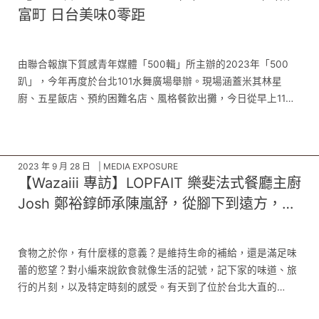
富町 日台美味0零距
由聯合報旗下質感青年媒體「500輯」所主辦的2023年「500
趴」，今年再度於台北101水舞廣場舉辦。現場涵蓋米其林星
廚、五星飯店、預約困難名店、風格餐飲出攤，今日從早上11點
開場，排隊人龍並自9點開始湧現，人氣爆棚；現場出攤中再 …
2023 年 9 月 28 日
MEDIA EXPOSURE
【Wazaiii 專訪】LOPFAIT 樂斐法式餐廳主廚
Josh 鄭裕錞師承陳嵐舒，從腳下到遠方，手
持煎鍋透過美食照亮他人道路
食物之於你，有什麼樣的意義？是維持生命的補給，還是滿足味
蕾的慾望？對小編來說飲食就像生活的記號，記下家的味道、旅
行的片刻，以及特定時刻的感受。有天到了位於台北大直的
LOPFAIT 樂斐法式餐廳吃飯，原以為會是一次高大上的美食饗宴