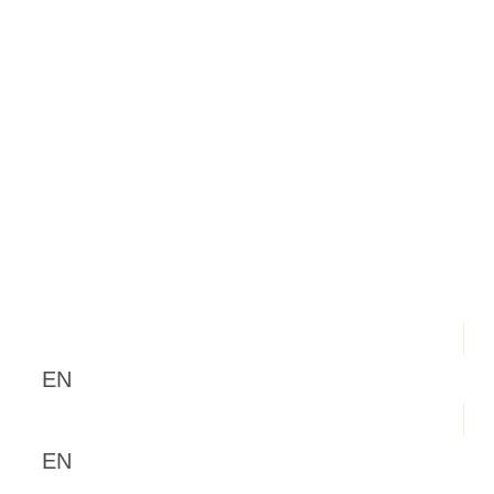
TEAM
NEWS
RESERVATION
INFORMATION
CONTACT
EN
EN
端