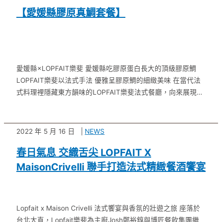
【愛媛縣膠原真鯛套餐】
愛媛縣×LOPFAIT樂斐 愛媛縣吃膠原蛋白長大的頂級膠原鯛
LOPFAIT樂斐以法式手法 優雅呈膠原鯛的細緻美味 在當代法
式料理裡隱藏東方韻味的LOPFAIT樂斐法式餐廳，向來展現美
麗、優雅的精緻法式料理為其特色 主廚鄭裕錞（J …
2022 年 5 月 16 日
NEWS
春日氣息 交織舌尖 LOPFAIT X
MaisonCrivelli 聯手打造法式精緻餐酒饗宴
Lopfait x Maison Crivelli 法式饗宴與香氛的壯遊之旅 座落於
台北大直，Lopfait樂斐為主廚Josh鄭裕錞與博匠餐飲集團繼